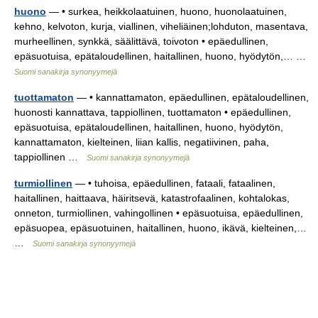
huono
— • surkea, heikkolaatuinen, huono, huonolaatuinen,
kehno, kelvoton, kurja, viallinen, viheliäinen;lohduton, masentava,
murheellinen, synkkä, säälittävä, toivoton • epäedullinen,
epäsuotuisa, epätaloudellinen, haitallinen, huono, hyödytön,… …
Suomi sanakirja synonyymejä
tuottamaton
— • kannattamaton, epäedullinen, epätaloudellinen,
huonosti kannattava, tappiollinen, tuottamaton • epäedullinen,
epäsuotuisa, epätaloudellinen, haitallinen, huono, hyödytön,
kannattamaton, kielteinen, liian kallis, negatiivinen, paha,
tappiollinen …
Suomi sanakirja synonyymejä
turmiollinen
— • tuhoisa, epäedullinen, fataali, fataalinen,
haitallinen, haittaava, häiritsevä, katastrofaalinen, kohtalokas,
onneton, turmiollinen, vahingollinen • epäsuotuisa, epäedullinen,
epäsuopea, epäsuotuinen, haitallinen, huono, ikävä, kielteinen,…
…
Suomi sanakirja synonyymejä