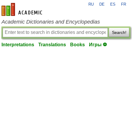
RU
DE
ES
FR
en-academic.com
Academic Dictionaries and Encyclopedias
Search!
Interpretations
Translations
Books
Игры ⚽