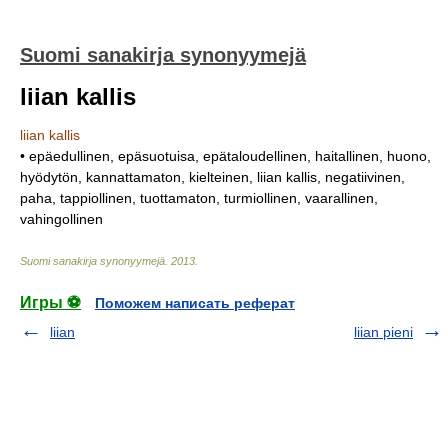
Suomi sanakirja synonyymejä
liian kallis
liian kallis
• epäedullinen, epäsuotuisa, epätaloudellinen, haitallinen, huono,
hyödytön, kannattamaton, kielteinen, liian kallis, negatiivinen,
paha, tappiollinen, tuottamaton, turmiollinen, vaarallinen,
vahingollinen
Suomi sanakirja synonyymejä
.
2013
.
Игры ⚽
Поможем написать реферат
liian
liian pieni